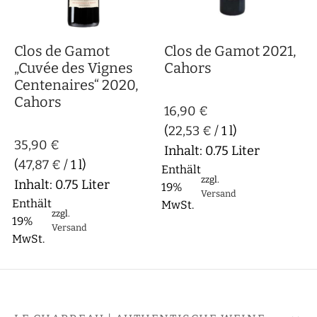
ritete Weine
-Ouest
gebratenes Fleisch
Clos de Gamot
Clos de Gamot 2021,
ituosen
e
hmortes Fleisch
„Cuvée des Vignes
Cahors
Centenaires“ 2020,
ral & Orange
und/Beaujolais
htes Gemüse
Cahors
16,90
€
ss
chmortes Gemüse
(
22,53
€
/ 1 l)
35,90
€
Inhalt: 0.75 Liter
mpagne
h
(
47,87
€
/ 1 l)
Enthält
zzgl.
Inhalt: 0.75 Liter
19%
ence
esfrüchte
Versand
Enthält
MwSt.
zzgl.
19%
andie & Bretagne
t
Versand
MwSt.
e