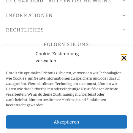
LE CHARREAU | AUTHENTISCHE WEINE
INFORMATIONEN
RECHTLICHES
FOLGEN SIE UNS
Cookie-Zustimmung
verwalten
LE CHARREAU zertifiziert durch Öko-Kontrollstelle
Um dir ein optimales Erlebnis zu bieten, verwenden wir Technologien
DE-ÖKO037
wie Cookies, um Geräteinformationen zu speichern und/oder darauf
zuzugreifen. Wenn du diesen Technologien zustimmst, können wir
Abgabe alkoholhaltiger Getränke an Personen unter 18
Daten wie das Surfverhalten oder eindeutige IDs auf dieser Website
Jahren verboten, § 9 Jugendschutzgesetz.
verarbeiten. Wenn du deine Zustimmung nicht erteilst oder
zurückziehst, können bestimmte Merkmale und Funktionen
beeinträchtigt werden.
Akzeptieren