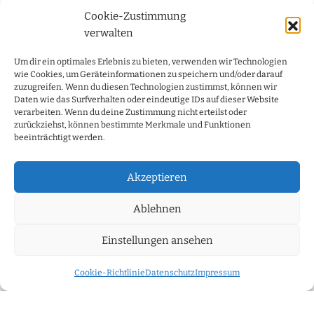
Cookie-Zustimmung
verwalten
LE CHARREAU | AUTHENTISCHE WEINE
Um dir ein optimales Erlebnis zu bieten, verwenden wir Technologien
wie Cookies, um Geräteinformationen zu speichern und/oder darauf
INFORMATIONEN
zuzugreifen. Wenn du diesen Technologien zustimmst, können wir
Daten wie das Surfverhalten oder eindeutige IDs auf dieser Website
verarbeiten. Wenn du deine Zustimmung nicht erteilst oder
RECHTLICHES
zurückziehst, können bestimmte Merkmale und Funktionen
beeinträchtigt werden.
FOLGEN SIE UNS
Akzeptieren
Ablehnen
LE CHARREAU zertifiziert durch Öko-Kontrollstelle
DE-ÖKO037
Einstellungen ansehen
Abgabe alkoholhaltiger Getränke an Personen unter 18
Jahren verboten, § 9 Jugendschutzgesetz.
Cookie-Richtlinie
Datenschutz
Impressum