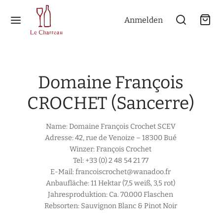
Anmelden
Domaine François
Zurück
Zurück
Zurück
Zurück
Zurück
Zurück
CROCHET (Sancerre)
TERE WEINE
GIONEN
NKREICH
UTSCHLAND
ERREICH
N & SPEISEN
Name: Domaine François Crochet SCEV
Adresse: 42, rue de Venoize – 18300 Bué
htwein
kreich
guedoc
elrhein
viertel
itif
Winzer: François Crochet
Tel: +33 (0) 2 48 54 21 77
olfrei 0,0 % vol.
schland
sillon
ingau
n
peise
E-Mail: francoiscrochet@wanadoo.fr
Anbaufläche: 11 Hektar (7,5 weiß, 3,5 rot)
aumwein
rreich
ne
ptspeise
Jahresproduktion: Ca. 70.000 Flaschen
Rebsorten: Sauvignon Blanc & Pinot Noir
süße Weine
deaux
tisch