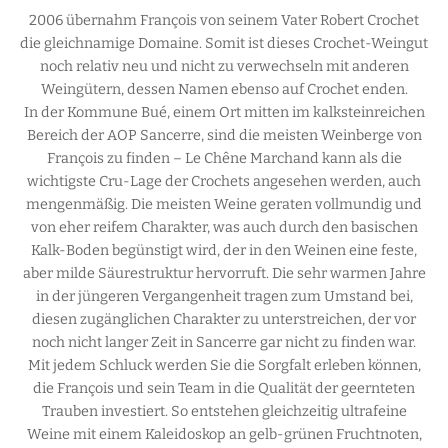
2006 übernahm François von seinem Vater Robert Crochet
ritete Weine
-Ouest
gebratenes Fleisch
die gleichnamige Domaine. Somit ist dieses Crochet-Weingut
noch relativ neu und nicht zu verwechseln mit anderen
ituosen
e
hmortes Fleisch
Weingütern, dessen Namen ebenso auf Crochet enden.
In der Kommune Bué, einem Ort mitten im kalksteinreichen
ral & Orange
und/Beaujolais
htes Gemüse
Bereich der AOP Sancerre, sind die meisten Weinberge von
François zu finden – Le Chêne Marchand kann als die
ss
chmortes Gemüse
wichtigste Cru-Lage der Crochets angesehen werden, auch
mengenmäßig. Die meisten Weine geraten vollmundig und
mpagne
h
von eher reifem Charakter, was auch durch den basischen
Kalk-Boden begünstigt wird, der in den Weinen eine feste,
ence
esfrüchte
aber milde Säurestruktur hervorruft. Die sehr warmen Jahre
in der jüngeren Vergangenheit tragen zum Umstand bei,
andie & Bretagne
t
diesen zugänglichen Charakter zu unterstreichen, der vor
noch nicht langer Zeit in Sancerre gar nicht zu finden war.
e
Mit jedem Schluck werden Sie die Sorgfalt erleben können,
die François und sein Team in die Qualität der geernteten
Trauben investiert. So entstehen gleichzeitig ultrafeine
Weine mit einem Kaleidoskop an gelb-grünen Fruchtnoten,