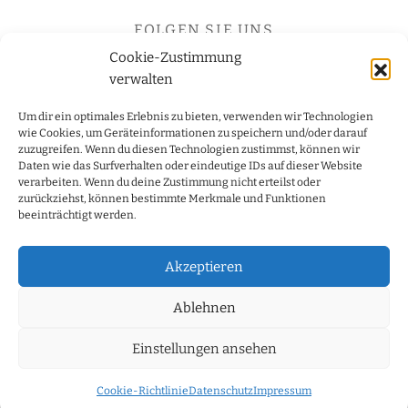
FOLGEN SIE UNS
Cookie-Zustimmung
verwalten
LE CHARREAU zertifiziert durch Öko-Kontrollstelle
Um dir ein optimales Erlebnis zu bieten, verwenden wir Technologien
DE-ÖKO037
wie Cookies, um Geräteinformationen zu speichern und/oder darauf
zuzugreifen. Wenn du diesen Technologien zustimmst, können wir
Abgabe alkoholhaltiger Getränke an Personen unter 18
Daten wie das Surfverhalten oder eindeutige IDs auf dieser Website
Jahren verboten, § 9 Jugendschutzgesetz.
verarbeiten. Wenn du deine Zustimmung nicht erteilst oder
zurückziehst, können bestimmte Merkmale und Funktionen
beeinträchtigt werden.
Akzeptieren
Ablehnen
Einstellungen ansehen
Cookie-Richtlinie
Datenschutz
Impressum
©2023 Le Charreau, Authentische Weine aus